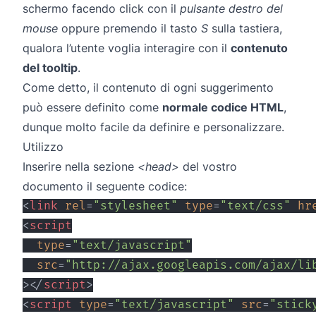
schermo facendo click con il
pulsante destro del
mouse
oppure premendo il tasto
S
sulla tastiera,
qualora l’utente voglia interagire con il
contenuto
del tooltip
.
Come detto, il contenuto di ogni suggerimento
può essere definito come
normale codice HTML
,
dunque molto facile da definire e personalizzare.
Utilizzo
Inserire nella sezione
<head>
del vostro
documento il seguente codice:
<
link
rel
=
"
stylesheet
"
type
=
"
text/css
"
hr
<
script
type
=
"
text/javascript
"
src
=
"
http://ajax.googleapis.com/ajax/li
>
</
script
>
<
script
type
=
"
text/javascript
"
src
=
"
stick