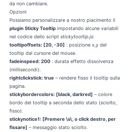
da non cambiare.
Opzioni
Possiamo personalizzare a nostro piacimento il
plugin Sticky Tooltip
impostando alcune variabili
nel codice dello script
stickytooltip.js
:
tooltipoffsets: [20, -30]
: posizione x,y del
tooltip dal cursore del mouse.
fadeinspeed: 200
: durata effetto dissolvenza
(millisecondi).
rightclickstick: true
– rendere fisso il tooltip sulla
pagina.
stickybordercolors: [black, darkred]
– colore
bordo del tooltip a seconda dello stato (sciolto,
fisso).
stickynotice1: [Premere \s\, o click destro, per
fissare]
– messaggio stato sciolto.