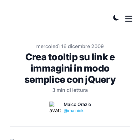
Pubblicato il
mercoledì 16 dicembre 2009
Crea tooltip su link e
immagini in modo
semplice con jQuery
3
min di lettura
Name
Autori
Maico Orazio
Twitter
@mainick