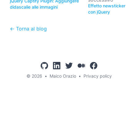
SUCCESSIVO
jQuery Captify Plugin: Aggiungere
Effetto newsticker
didascalie alle immagini
con jQuery
← Torna al blog
github
linkedin
twitter
mediumcom
facebook
© 2026
•
Maico Orazio
•
Privacy policy