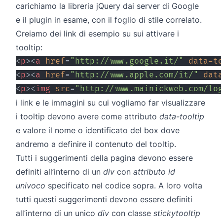
carichiamo la libreria jQuery dai server di Google
e il plugin in esame, con il foglio di stile correlato.
Creiamo dei link di esempio su sui attivare i
tooltip:
<
p
>
<
a
href
=
"
http://www.google.it/
"
data-t
<
p
>
<
a
href
=
"
http://www.apple.com/it/
"
dat
<
p
>
<
img
src
=
"
http://www.mainickweb.com/lo
i link e le immagini su cui vogliamo far visualizzare
i tooltip devono avere come attributo
data-tooltip
e valore il nome o identificato del box dove
andremo a definire il contenuto del tooltip.
Tutti i suggerimenti della pagina devono essere
definiti all’interno di un
div
con
attributo id
univoco
specificato nel codice sopra. A loro volta
tutti questi suggerimenti devono essere definiti
all’interno di un unico
div
con classe
stickytooltip