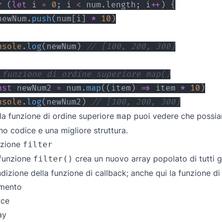
r
(
let
 i 
=
0
;
 i 
<
 num
.
length
;
 i
++
)
{
newNum
.
push
(
num
[
i
]
*
10
)
nsole
.
log
(
newNum
)
// [100, 200, 300]
 funzione di ordine superiore map()
nst
 newNum2 
=
 num
.
map
(
(
item
)
=>
 item 
*
10
)
nsole
.
log
(
newNum2
)
// [100, 200, 300]
la funzione di ordine superiore
puoi vedere che possiam
map
o codice e una migliore struttura.
nzione
filter
funzione
crea un nuovo array popolato di tutti g
filter()
dizione della funzione di callback; anche qui la funzione di
emento
ice
ay