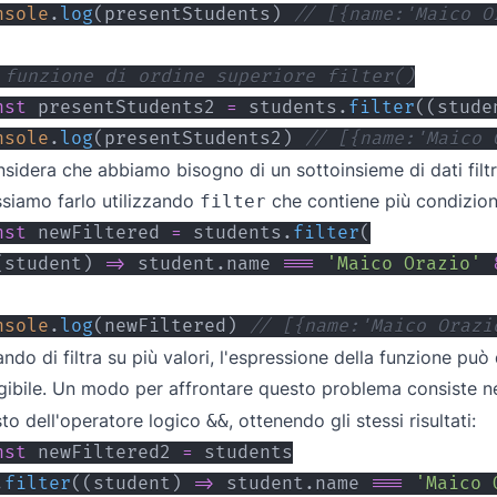
nsole
.
log
(
presentStudents
)
// [{name:'Maico O
 funzione di ordine superiore filter()
nst
 presentStudents2 
=
 students
.
filter
(
(
stude
nsole
.
log
(
presentStudents2
)
// [{name:'Maico 
sidera che abbiamo bisogno di un sottoinsieme di dati filtra
siamo farlo utilizzando
che contiene più condizion
filter
nst
 newFiltered 
=
 students
.
filter
(
(
student
)
=>
 student
.
name
===
'Maico Orazio'
nsole
.
log
(
newFiltered
)
// [{name:'Maico Orazi
ndo di filtra su più valori, l'espressione della funzione può
gibile. Un modo per affrontare questo problema consiste nel
to dell'operatore logico
, ottenendo gli stessi risultati:
&&
nst
 newFiltered2 
=
.
filter
(
(
student
)
=>
 student
.
name
===
'Maico 