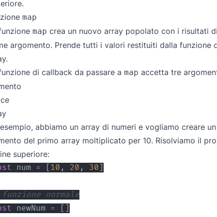
eriore.
nzione
map
funzione
crea un nuovo array popolato con i risultati d
map
e argomento. Prende tutti i valori restituiti dalla funzione d
ay.
funzione di callback da passare a
accetta tre argoment
map
emento
ice
ay
esempio, abbiamo un array di numeri e vogliamo creare un
mento del primo array moltiplicato per 10. Risolviamo il p
ine superiore:
nst
 num 
=
[
10
,
20
,
30
]
 funzione normale
nst
 newNum 
=
[
]