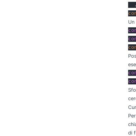
co
Un 
co
co
co
Pos
ese
co
co
Sfo
cer
Cur
Per
ch
di 