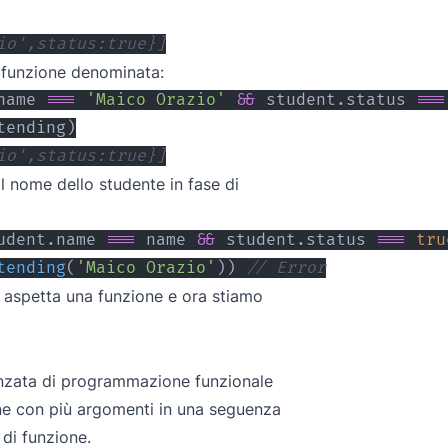
io',status:true}]
 funzione denominata:
name
===
'Maico Orazio'
&&
 student
.
status
===
tending
)
io',status:true}]
l nome dello studente in fase di
udent
.
name
===
 name 
&&
 student
.
status
===
tru
tending
(
'Maico Orazio'
)
)
// Error
i aspetta una funzione e ora stiamo
vanzata di programmazione funzionale
ione con più argomenti in una seguenza
 di funzione.