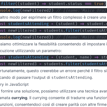
.
filter
(
(
student
)
=>
 student
.
status
===
true
)
nsole
.
log
(
newFiltered2
)
// [{name:'Maico Oraz
altro modo per esprimere un filtro complesso è creare una
nst
studentsAttending
=
(
student
)
=>
 student
.
nst
 newFiltered3 
=
 students
.
filter
(
studentsAt
nsole
.
log
(
newFiltered3
)
// [{name:'Maico Oraz
siamo ottimizzare la flessibilità consentendo di impostare i
cuzione utilizzando un parametro:
nst
studentsAttending
=
(
student
,
 name
)
=>
 st
nst
 newFiltered3 
=
 students
.
filter
(
studentsAt
rtunatamente, questo creerebbe un errore perché il filtro s
cando di passare l'output di
.
studentsAttending
ry in JavaScript
 fornire una soluzione, possiamo utilizzare una tecnica a
iamata
currying
. Il currying consente di tradurre una funz
funzioni, consentendoci così di creare parità con altre firme