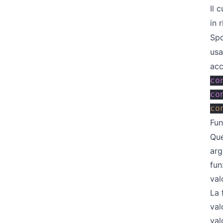
Il 
in 
Spo
usa
ac
co
co
co
Fu
Que
arg
fun
val
La 
val
val