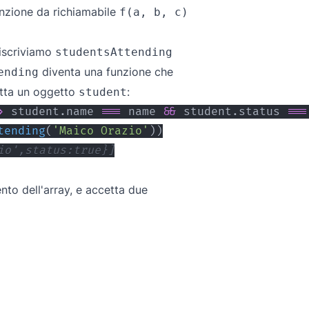
unzione da richiamabile
f(a, b, c)
riscriviamo
studentsAttending
diventa una funzione che
ending
etta un oggetto
:
student
>
 student
.
name
===
 name 
&&
 student
.
status
===
tending
(
'Maico Orazio'
)
)
io',status:true}]
to dell'array, e accetta due