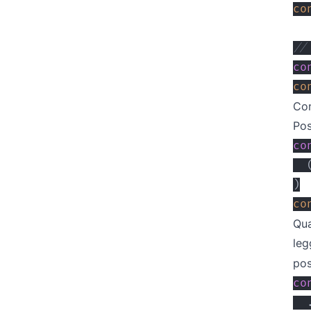
co
//
co
co
Con
Pos
co
)
co
Qua
leg
pos
co