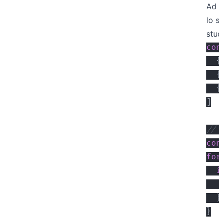
Ad 
lo 
stu
co
]
//
co
fo
  
}