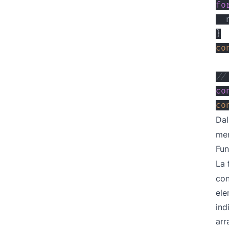
fo
  
}
co
//
co
co
Dal
men
Fu
La 
con
el
ind
arr