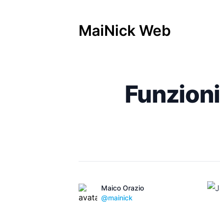
MaiNick Web
Pubblicato il
Funzioni
Name
Autori
Maico Orazio
Twitter
@mainick