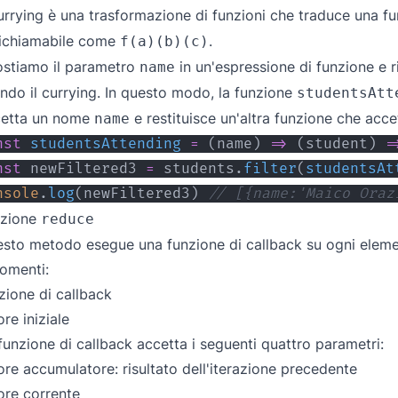
currying è una trasformazione di funzioni che traduce una f
richiamabile come
.
f(a)(b)(c)
stiamo il parametro
in un'espressione di funzione e 
name
ndo il currying. In questo modo, la funzione
studentsAtt
cetta un nome
e restituisce un'altra funzione che acc
name
nst
studentsAttending
=
(
name
)
=>
(
student
)
=
nst
 newFiltered3 
=
 students
.
filter
(
studentsAt
nsole
.
log
(
newFiltered3
)
// [{name:'Maico Oraz
nzione
reduce
sto metodo esegue una funzione di callback su ogni elemen
omenti:
zione di callback
ore iniziale
funzione di callback accetta i seguenti quattro parametri:
ore accumulatore: risultato dell'iterazione precedente
ore corrente