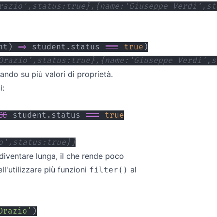
razio',status:true},{name:'Giuseppe Verdi',st
nt
)
=>
 student
.
status
===
true
)
Orazio',status:true},{name:'Giuseppe Verdi',s
ndo su più valori di proprietà.
i:
&&
 student
.
status
===
true
o',status:true}]
 diventare lunga, il che rende poco
l'utilizzare più funzioni
al
filter()
Orazio'
)