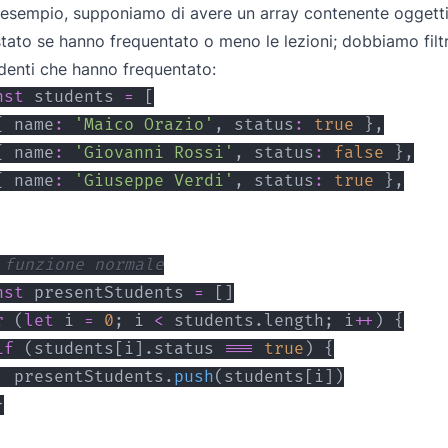
esempio, supponiamo di avere un array contenente oggetti
stato se hanno frequentato o meno le lezioni; dobbiamo filtr
denti che hanno frequentato:
nst
 students 
=
[
{
 name
:
'Maico Orazio'
,
 status
:
true
}
,
{
 name
:
'Giovanni Rossi'
,
 status
:
false
}
,
{
 name
:
'Giuseppe Verdi'
,
 status
:
true
}
,
 funzione normale
nst
 presentStudents 
=
[
]
r
(
let
 i 
=
0
;
 i 
<
 students
.
length
;
 i
++
)
{
if
(
students
[
i
]
.
status
===
true
)
{
  presentStudents
.
push
(
students
[
i
]
)
}