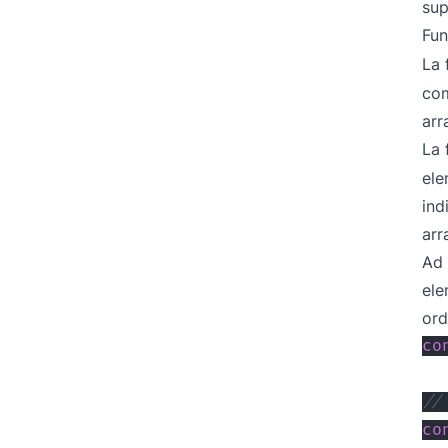
sup
Fu
La 
com
arr
La 
el
ind
arr
Ad 
ele
ord
co
//
co