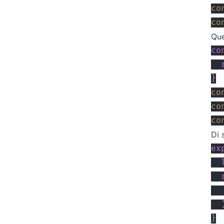
co
co
Que
co
}
co
co
co
Di 
ex
}