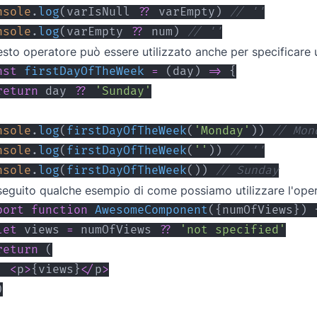
nsole
.
log
(
varIsNull 
??
 varEmpty
)
// ''
nsole
.
log
(
varEmpty 
??
 num
)
// ''
sto operatore può essere utilizzato anche per specificare u
nst
firstDayOfTheWeek
=
(
day
)
=>
{
return
 day 
??
'Sunday'
nsole
.
log
(
firstDayOfTheWeek
(
'Monday'
)
)
// Mon
nsole
.
log
(
firstDayOfTheWeek
(
''
)
)
// ''
nsole
.
log
(
firstDayOfTheWeek
(
)
)
// Sunday
seguito qualche esempio di come possiamo utilizzare l'oper
port
function
AwesomeComponent
(
{
numOfViews
}
)
let
 views 
=
 numOfViews 
??
'not specified'
return
(
<
p
>
{
views
}
<
/
p
>
)