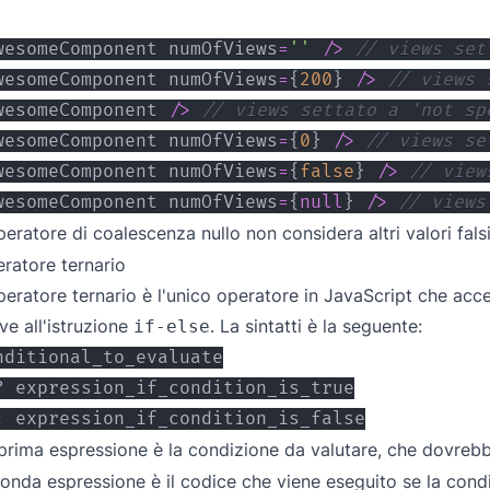
wesomeComponent
 numOfViews
=
''
/
>
// views set
wesomeComponent
 numOfViews
=
{
200
}
/
>
// views 
wesomeComponent
/
>
// views settato a 'not sp
wesomeComponent
 numOfViews
=
{
0
}
/
>
// views se
wesomeComponent
 numOfViews
=
{
false
}
/
>
// view
wesomeComponent
 numOfViews
=
{
null
}
/
>
// views
peratore di coalescenza nullo non considera altri valori fals
ratore ternario
peratore ternario è l'unico operatore in JavaScript che acce
ve all'istruzione
. La sintatti è la seguente:
if-else
prima espressione è la condizione da valutare, che dovrebb
onda espressione è il codice che viene eseguito se la cond