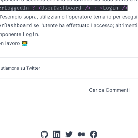
erLoggedIn 
?
<
UserDashboard
/
>
:
<
Login
/
>
l'esempio sopra, utilizziamo l'operatore ternario per esegu
se l'utente ha effettuato l'accesso; altriment
erDashboard
mponente
.
Login
n lavoro 👨‍💻
cutiamone su Twitter
Carica Commenti
github
linkedin
twitter
mediumcom
facebook