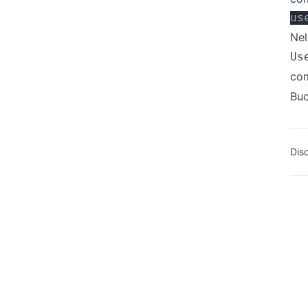
us
Nel
Us
co
Buo
Dis