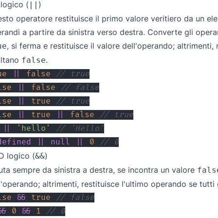
logico (
)
||
sto operatore restituisce il primo valore veritiero da un ele
randi a partire da sinistra verso destra. Converte gli operand
, si ferma e restituisce il valore dell'operando; altrimenti,
ue
ultano
.
false
ue
||
false
// true
lse
||
false
// false
lse
||
true
// true
lse
||
true
||
false
// true
||
'hello'
// 'Hello'
defined
||
null
||
0
// 0
 logico (
)
&&
uta sempre da sinistra a destra, se incontra un valore
fals
l'operando; altrimenti, restituisce l'ultimo operando se tutti 
lse
&&
true
// false
&&
0
&&
1
// 0