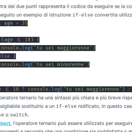
tra dei due punti rappresenta il codice da eseguire se la c
seguito un esempio di istruzione
convertita utiliz
if-else
t
 age 
=
35
(
age 
<=
18
)
{
console
.
log
(
'tu sei maggiorenne'
)
else
{
console
.
log
(
'tu sei minorenne'
)
e 
<=
18
?
console
.
log
(
'tu sei maggiorenne'
)
:
peratore ternario ha una sintassi più chiara e più breve rispe
sigliabile sostituirlo a un
nidificato, in questo cas
if-else
o
.
se
switch
React
, l'operatore ternario può essere utilizzato per eseguir
ponenti a seconda che una condizione sia soddisfatta o 