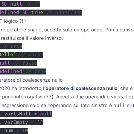
&&
null
// ''
defined
&&
true
// undefined
 logico (
)
!
n operatore unario, accetta solo un operando. Prima conve
 restituisce il valore inverso.
// true
Hello'
// false
null
// false
ndefined
// true
ratore di coalescenza nullo
020 ha introdotto l'
operatore di coalescenza nullo
, che è
 punti interrogativi (
). Accetta due operandi e valuta l'o
??
l'espressione solo se l'operando sul lato sinistro è
o
null
t
 varIsNull 
=
null
t
 varEmpty 
=
''
t
 num 
=
10