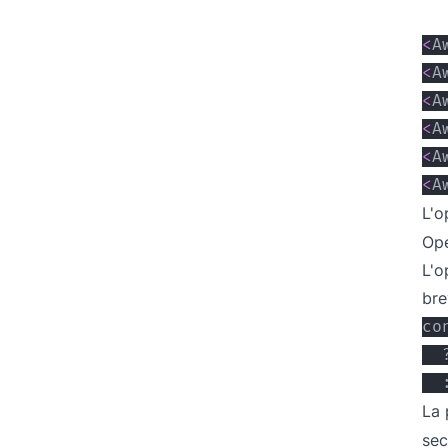
<
A
<
A
<
A
<
A
<
A
<
A
L'o
Ope
L'o
bre
La 
sec