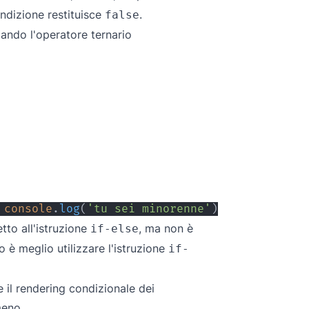
ondizione restituisce
.
false
zando l'operatore ternario
console
.
log
(
'tu sei minorenne'
)
tto all'istruzione
, ma non è
if-else
o è meglio utilizzare l'istruzione
if-
e il rendering condizionale dei
meno.