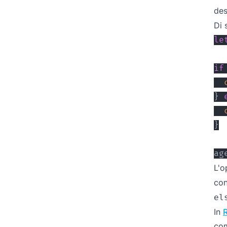
des
Di 
le
if
}
}
ag
L'o
con
el
In
com