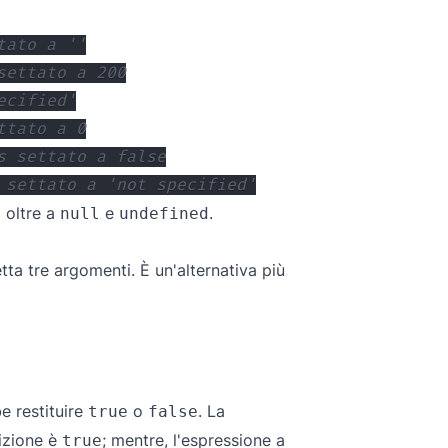
tato a ''
settato a 200
ecified'
ttato a 0
s settato a false
 settato a 'not specified'
i oltre a
e
.
null
undefined
tta tre argomenti. È un'alternativa più
e restituire
o
. La
true
false
izione è
; mentre, l'espressione a
true