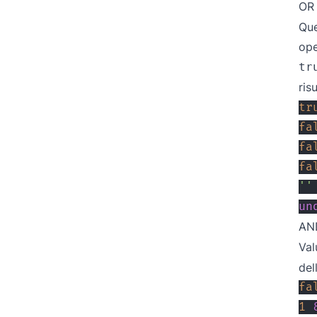
OR 
Que
ope
tr
ris
tr
fa
fa
fa
''
un
AND
Val
del
fa
1