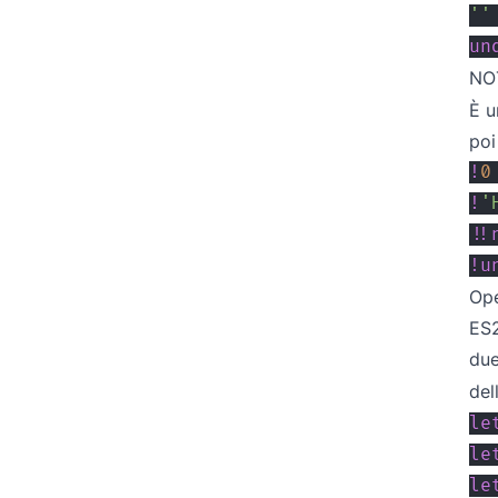
''
un
NOT
È u
poi
!
0
!
'
!
!
!
u
Ope
ES2
due
del
le
le
le