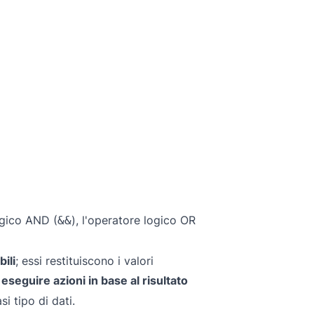
logico AND (
), l'operatore logico OR
&&
ili
; essi restituiscono i valori
eseguire azioni in base al risultato
si tipo di dati.