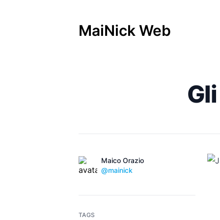
MaiNick Web
Pubblicato il
Gli
Name
Autori
Maico Orazio
Twitter
@mainick
TAGS