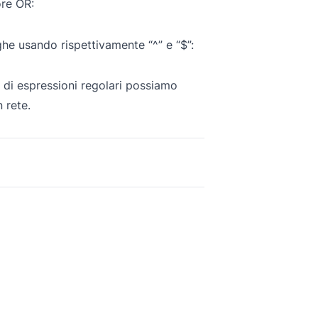
ore OR:
ghe usando rispettivamente “^” e “$”:
i di espressioni regolari possiamo
 rete.