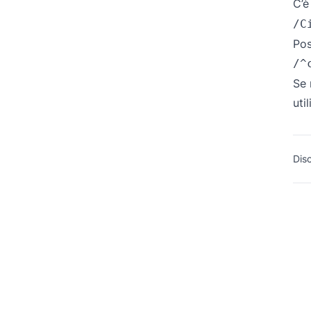
C’è
/C
Pos
/^
Se 
uti
Dis