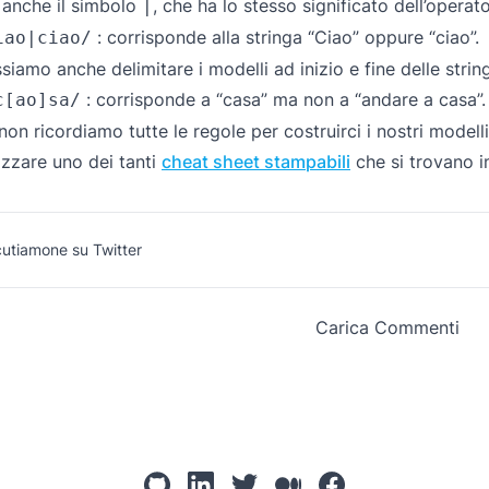
 anche il simbolo
, che ha lo stesso significato dell’operat
|
: corrisponde alla stringa “Ciao” oppure “ciao”.
iao|ciao/
siamo anche delimitare i modelli ad inizio e fine delle strin
: corrisponde a “casa” ma non a “andare a casa”.
c[ao]sa/
non ricordiamo tutte le regole per costruirci i nostri modell
lizzare uno dei tanti
cheat sheet stampabili
che si trovano in
cutiamone su Twitter
Carica Commenti
github
linkedin
twitter
mediumcom
facebook