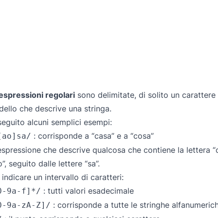
espressioni regolari
sono delimitate, di solito un caratter
ello che descrive una stringa.
seguito alcuni semplici esempi:
: corrisponde a “casa” e a “cosa”
[ao]sa/
espressione che descrive qualcosa che contiene la lettera “c”
o”, seguito dalle lettere “sa”.
 indicare un intervallo di caratteri:
: tutti valori esadecimale
0-9a-f]*/
: corrisponde a tutte le stringhe alfanumeric
0-9a-zA-Z]/