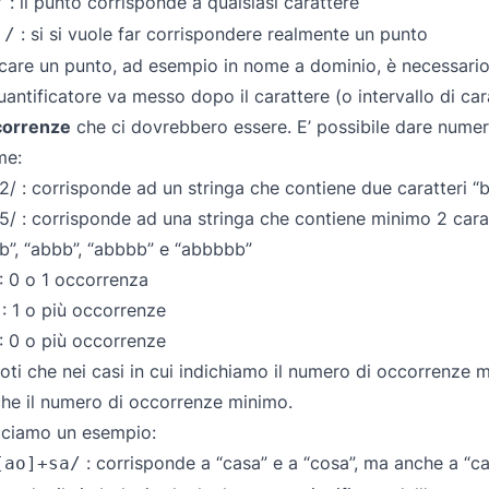
: il punto corrisponde a qualsiasi carattere
/
: si si vuole far corrispondere realmente un punto
./
care un punto, ad esempio in nome a dominio, è necessario
quantificatore va messo dopo il carattere (o intervallo di cara
correnze
che ci dovrebbero essere. E’ possibile dare numeri p
me:
2
/ : corrisponde ad un stringa che contiene due caratteri “
5
/ : corrisponde ad una stringa che contiene minimo 2 car
b”, “abbb”, “abbbb” e “abbbbb”
 : 0 o 1 occorrenza
 : 1 o più occorrenze
 : 0 o più occorrenze
noti che nei casi in cui indichiamo il numero di occorrenz
he il numero di occorrenze minimo.
ciamo un esempio:
: corrisponde a “casa” e a “cosa”, ma anche a “ca
[ao]+sa/