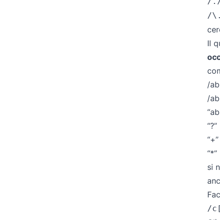
/.
/\
cer
Il 
oc
co
/ab
/ab
“ab
“?”
“+”
“*”
si 
anc
Fac
/c