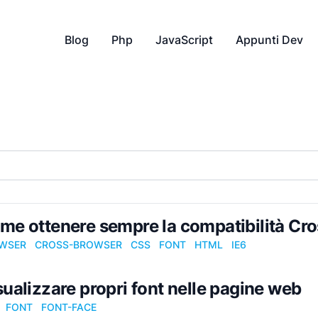
Blog
Php
JavaScript
Appunti Dev
me ottenere sempre la compatibilità Cr
WSER
CROSS-BROWSER
CSS
FONT
HTML
IE6
sualizzare propri font nelle pagine web
FONT
FONT-FACE