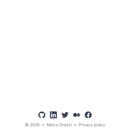
github
linkedin
twitter
mediumcom
facebook
© 2026
•
Maico Orazio
•
Privacy policy