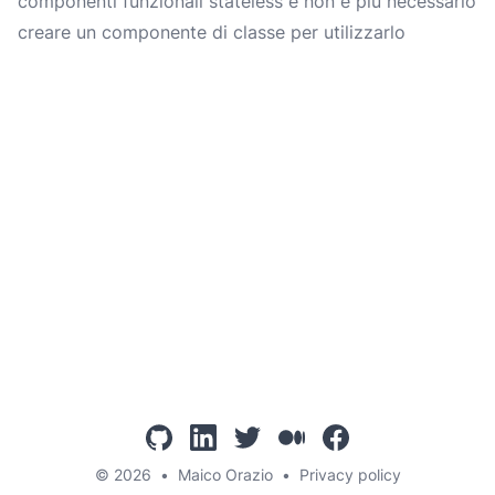
componenti funzionali stateless e non è più necessario
creare un componente di classe per utilizzarlo
github
linkedin
twitter
mediumcom
facebook
© 2026
•
Maico Orazio
•
Privacy policy