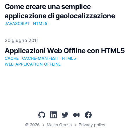
Come creare una semplice
applicazione di geolocalizzazione
JAVASCRIPT
HTML5
Pubblicato il
20 giugno 2011
Applicazioni Web Offline con HTML5
CACHE
CACHE-MANIFEST
HTML5
WEB-APPLICATION-OFFLINE
github
linkedin
twitter
mediumcom
facebook
© 2026
•
Maico Orazio
•
Privacy policy